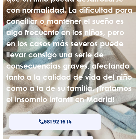
con normalidad. La dificultad para
conciliar o mantener el sueño es
algo frecuente en los niños, pero
en los casos más severos puede
llevar consigo una serie de
consecuencias graves, afectando
tanto a la calidad de vida del niño
como a la de su familia. ¡Tratamos
el insomnio infantil en Madrid!
681 92 16 14