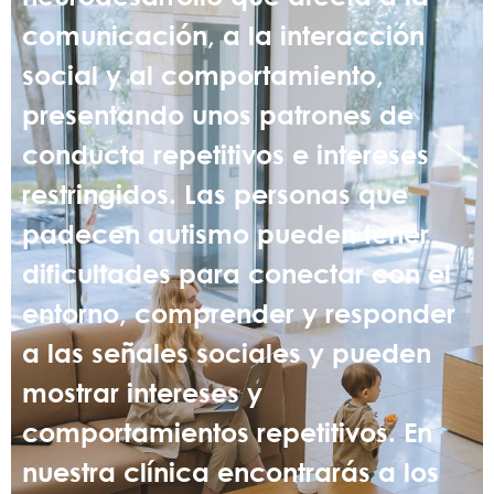
comunicación, a la interacción
social y al comportamiento,
presentando unos patrones de
conducta repetitivos e intereses
restringidos. Las personas que
padecen autismo pueden tener
dificultades para conectar con el
entorno, comprender y responder
a las señales sociales y pueden
mostrar intereses y
comportamientos repetitivos. En
nuestra clínica encontrarás a los